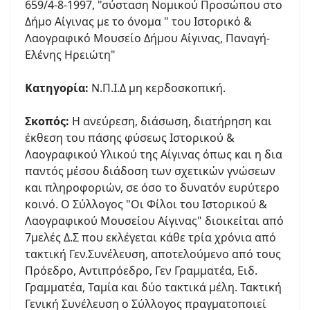
659/4-8-1997, "σύσταση Νομικού Προσώπου στο
Δήμο Αίγινας με το όνομα " του Ιστορικό &
Λαογραφικό Μουσείο Δήμου Αίγινας, Παναγή-
Ελένης Ηρειώτη"
Κατηγορία:
Ν.Π.Ι.Δ μη κερδοσκοπική.
Σκοπός:
Η ανεύρεση, διάσωση, διατήρηση και
έκθεση του πάσης φύσεως Ιστορικού &
Λαογραφικού Υλικού της Αίγινας όπως και η δια
παντός μέσου διάδοση των σχετικών γνώσεων
και πληροφοριών, σε όσο το δυνατόν ευρύτερο
κοινό. Ο Σύλλογος "Οι Φίλοι του Ιστορικού &
Λαογραφικού Μουσείου Αίγινας" διοικείται από
7μελές Δ.Σ που εκλέγεται κάθε τρία χρόνια από
τακτική Γεν.Συνέλευση, αποτελούμενο από τους
Πρόεδρο, Αντιπρόεδρο, Γεν Γραμματέα, Ειδ.
Γραμματέα, Ταμία και δύο τακτικά μέλη. Τακτική
Γενική Συνέλευση ο Σύλλογος πραγματοποιεί