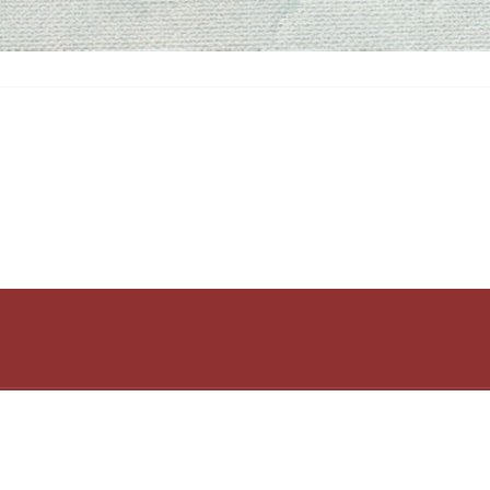
ού Μουσείου Δήμου Αίγινας
ως 1989